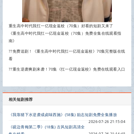
重生高中时代我扛一亿现金返校（70集）好看的短剧又来了
《重生高中时代我扛一亿现金返校（70集）免费全集在线观看指
南》
??免费追剧！《重生高中时代我扛一亿现金返校》70集完整版在线
看
??重生逆袭爽剧来袭！70集《扛一亿现金返校》免费在线观看入口
相关短剧推荐
《我靠猪下水逆袭成卤味西施》(58集) 励志短剧免费全集播放
2026-07-26 21:15:04
《砚边青梅第二季》(18集) 古风短剧高清全
2026-07-26 21:14:45